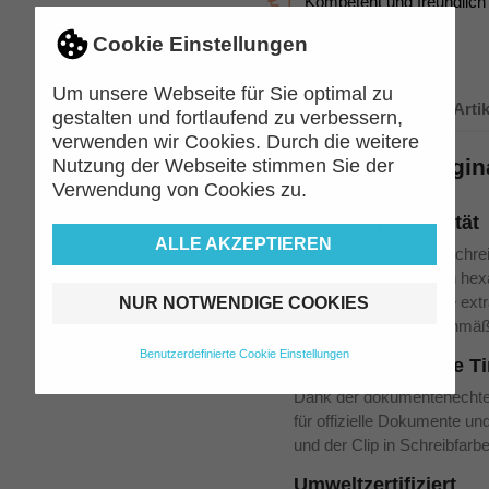
Kompetent und freundlich
Cookie Einstellungen
Um unsere Webseite für Sie optimal zu
Beschreibung
Arti
gestalten und fortlaufend zu verbessern,
verwenden wir Cookies. Durch die weitere
BIC Cristal Origi
Nutzung der Webseite stimmen Sie der
Klassiker
Verwendung von Cookies zu.
Design und Qualität
ALLE AKZEPTIEREN
Der BIC Cristal Kugelschrei
Kappenmodell und den hexa
stabilen Griff sorgt. Die e
NUR NOTWENDIGE COOKIES
gewährleistet ein gleichmäß
Benutzerdefinierte Cookie Einstellungen
Dokumentenechte Ti
Dank der dokumentenechten 
für offizielle Dokumente un
und der Clip in Schreibfarbe
Umweltzertifiziert