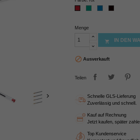
grün
blau
schwarz
rot
Menge
IN DEN 


Ausverkauft
Teilen

Schnelle GLS-Lieferung
Zuverlässig und schnell.
Kauf auf Rechnung
Jetzt kaufen, später zahle
Top Kundenservice