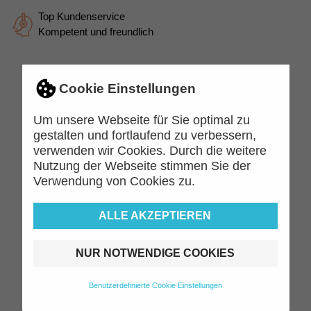
Top Kundenservice
Kompetent und freundlich
Cookie Einstellungen
Beschreibung
Artikeldetails
Um unsere Webseite für Sie optimal zu
BRUNNEN Bleistift in
gestalten und fortlaufend zu verbessern,
verwenden wir Cookies. Durch die weitere
untersFedermäppchenchiedlichen
Nutzung der Webseite stimmen Sie der
Farben und Motiven – Vielseitiger
Verwendung von Cookies zu.
Schreibstift für alle Altersgruppen
Vielseitige Designs für alle Altersgruppen
ALLE AKZEPTIEREN
Der BRUNNEN Bleistift ist in einer Vielzahl von Farben
und Motiven erhältlich, die ihn sowohl für Kinder als
NUR NOTWENDIGE COOKIES
auch für Erwachsene attraktiv machen. Die Bleistifte
sind nicht nur funktional, sondern auch ein kreatives
Accessoire für den täglichen Gebrauch. Egal, ob du
Benutzerdefinierte Cookie Einstellungen
einen klassischen schwarzen Bleistift bevorzugst oder