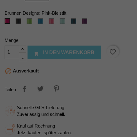
Brunnen Designs: Pink-Bleistift
onyx-
kiwi-
azur-
tulip-
mint-
denim-
lila-
Pink-
ergo-
ergo-
ergo-
ergo-
ergo-
ergo-
ergo-
Bleistift
Bleistift
Bleistift
Bleistift
Bleistift
Bleistift
Bleistift
Bleistift
Menge
favorite_border
IN DEN WARENKORB


Ausverkauft
Teilen
Schnelle GLS-Lieferung
Zuverlässig und schnell.
Kauf auf Rechnung
Jetzt kaufen, später zahlen.