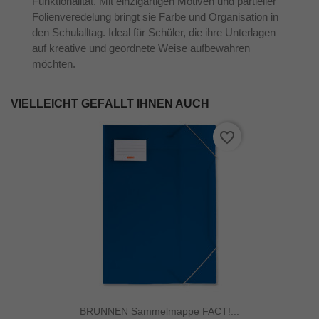
Funktionalität. Mit einzigartigen Motiven und partieller
Folienveredelung bringt sie Farbe und Organisation in
den Schulalltag. Ideal für Schüler, die ihre Unterlagen
auf kreative und geordnete Weise aufbewahren
möchten.
VIELLEICHT GEFÄLLT IHNEN AUCH
favorite_border
BRUNNEN Sammelmappe FACT!...