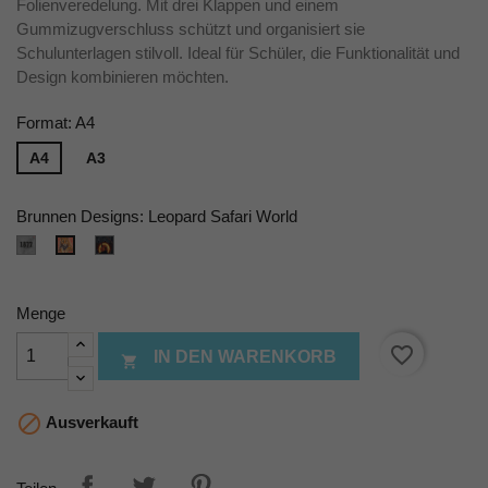
Folienveredelung. Mit drei Klappen und einem
Gummizugverschluss schützt und organisiert sie
Schulunterlagen stilvoll. Ideal für Schüler, die Funktionalität und
Design kombinieren möchten.
Format: A4
A4
A3
Brunnen Designs: Leopard Safari World
Neon-
Ninja
Leopard
grau
Power2
Safari
World
Menge
favorite_border
IN DEN WARENKORB


Ausverkauft