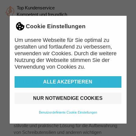
Top Kundenservice
Kompetent und freundlich
Cookie Einstellungen
Um unsere Webseite für Sie optimal zu
Beschreibung
Artikeldetails
gestalten und fortlaufend zu verbessern,
verwenden wir Cookies. Durch die weitere
BRUNNEN Schlampermäppchen 1-
Nutzung der Webseite stimmen Sie der
ZIP – Die perfekte
Verwendung von Cookies zu.
Aufbewahrungslösung für Schule,
Uni und Büro in verschiedenen
ALLE AKZEPTIEREN
Designs
Vielseitige Designs für jeden Geschmack
NUR NOTWENDIGE COOKIES
Die BRUNNEN Schlampermäppchen 1-ZIP sind in
drei tollen und modernen Designs erhältlich: Electric,
Benutzerdefinierte Cookie Einstellungen
Stone und Colour Code. Jedes Design bietet eine
stilvolle und praktische Lösung für die Aufbewahrung
von Schreibutensilien und anderen wichtigen