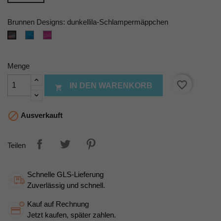
Brunnen Designs: dunkellila-Schlampermäppchen
blue-
pink-
dunkellila-
Schlampermäppchen
Schlampermäppchen
Schlampermäppchen
Menge
favorite_border
IN DEN WARENKORB


Ausverkauft
Teilen
Schnelle GLS-Lieferung
Zuverlässig und schnell.
Kauf auf Rechnung
Jetzt kaufen, später zahlen.