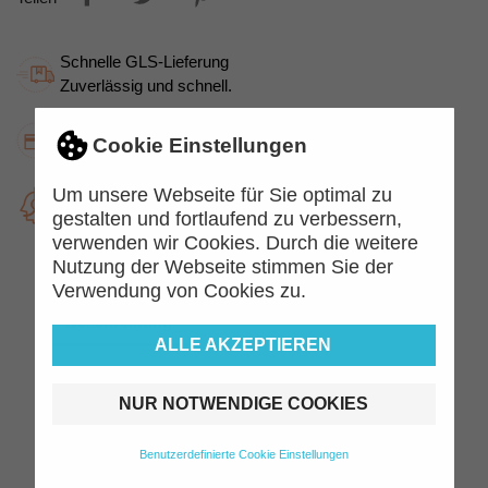
Schnelle GLS-Lieferung
Zuverlässig und schnell.
Kauf auf Rechnung
Cookie Einstellungen
Jetzt kaufen, später zahlen.
Top Kundenservice
Um unsere Webseite für Sie optimal zu
Kompetent und freundlich
gestalten und fortlaufend zu verbessern,
verwenden wir Cookies. Durch die weitere
Nutzung der Webseite stimmen Sie der
Verwendung von Cookies zu.
Beschreibung
Artikeldetails
ALLE AKZEPTIEREN
BRUNNEN Block Briefblock – Die
perfekte Lösung für Schule, Büro
NUR NOTWENDIGE COOKIES
und Kreativität
Benutzerdefinierte Cookie Einstellungen
Hochwertiges Papier in Standard- oder
Recycled-Qualität