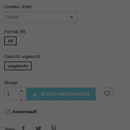
Lineatur: liniert
Format: A5
A5
Gelocht: ungelocht
ungelocht
Menge
favorite_border
IN DEN WARENKORB


Ausverkauft
Teilen