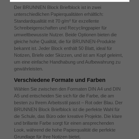
Der BRUNNEN Block Briefblock ist in zwei
unterschiedlichen Papierqualitäten erhältlich:
Standardqualität mit 70 g/m² für exzellente
Schreibeigenschaften und Recyclingpapier für
umweltbewusste Nutzer. Beide Optionen bieten die
gleiche hohe Qualität, die für BRUNNEN-Produkte
bekannt ist. Jeder Block enthält 50 Blatt, ideal für
Notizen, Briefe oder Skizzen, und ist am Kopf geleimt,
um eine einfache Handhabung und Aufbewahrung zu
gewährleisten.
Verschiedene Formate und Farben
Wählen Sie zwischen den Formaten DIN A4 und DIN
A5 und entscheiden Sie sich für die Farbe, die am
besten zu Ihrem Arbeitsstil passt – Rot oder Blau. Der
BRUNNEN Block Briefblock ist die perfekte Wahl für
die Schule, das Büro oder kreative Projekte. Die klare
und brillante Farbe sorgt für einen ansprechenden
Look, während die hohe Papierqualität die perfekte
Grundlage für Ihre Notizen bietet.