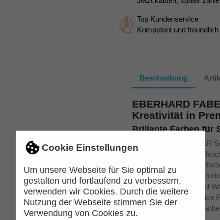
Jetzt kaufen, später zahle
Top Kundenservice
Kompetent und freundlich
Beschreibung
Arti
EBERHARD FABER
Kreativität in Pr
Brillante Farben für 
Die EBERHARD FABER Schu
Cookie Einstellungen
überzeugen durch ihre leuc
hochwertigen Schulmalfarbe
Um unsere Webseite für Sie optimal zu
Freizeit entwickelt und bie
gestalten und fortlaufend zu verbessern,
lassen sich mühelos mit W
verwenden wir Cookies. Durch die weitere
Möglichkeiten für kreative 
Nutzung der Webseite stimmen Sie der
beim Basteln – diese Farb
Verwendung von Cookies zu.