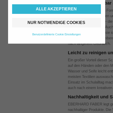
Vielseitig einsetzba
ALLE AKZEPTIEREN
Dank ihrer besonderen F
Temperafarben auf vielen u
Pappe bis hin zu Holz – die
NUR NOTWENDIGE COOKIES
trocknen gleichmäßig. Auc
übermalt werden, was sie i
Benutzerdefinierte Cookie Einstellungen
leuchtenden Farben bleiben 
nach längerem Gebrauch.
Leicht zu reinigen 
Ein großer Vorteil dieser S
auf den Händen oder den Ma
Wasser und Seife leicht en
meisten Textilien auswasch
Einsatz im Schulalltag mach
auch nach einem kreativen 
Nachhaltigkeit und S
EBERHARD FABER legt groß
nachhaltiger Produkte. Die 