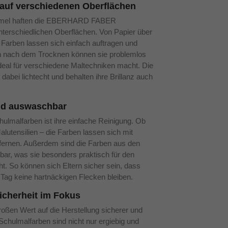
r auf verschiedenen Oberflächen
ormel haften die EBERHARD FABER
nterschiedlichen Oberflächen. Von Papier über
 Farben lassen sich einfach auftragen und
h nach dem Trocknen können sie problemlos
deal für verschiedene Maltechniken macht. Die
dabei lichtecht und behalten ihre Brillanz auch
und auswaschbar
chulmalfarben ist ihre einfache Reinigung. Ob
lutensilien – die Farben lassen sich mit
tfernen. Außerdem sind die Farben aus den
bar, was sie besonders praktisch für den
t. So können sich Eltern sicher sein, dass
Tag keine hartnäckigen Flecken bleiben.
icherheit im Fokus
en Wert auf die Herstellung sicherer und
Schulmalfarben sind nicht nur ergiebig und