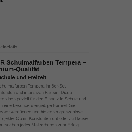
n.
keldetails
 Schulmalfarben Tempera –
emium-Qualität
Schule und Freizeit
lmalfarben Tempera im 6er-Set
htenden und intensiven Farben. Diese
n sind speziell für den Einsatz in Schule und
ten eine besonders ergiebige Formel. Sie
asser verdünnen und bieten so grenzenlose
Projekte. Ob im Kunstunterricht oder zu Hause
en machen jedes Malvorhaben zum Erfolg.