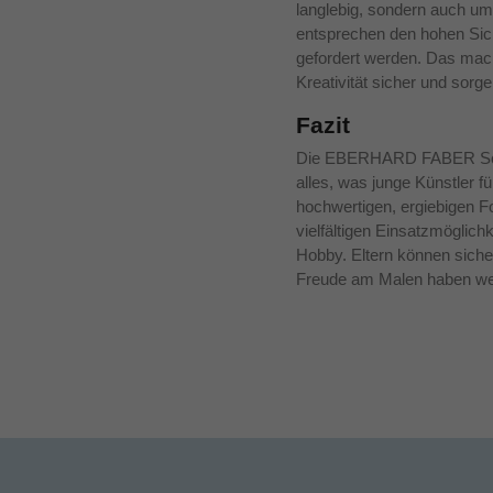
langlebig, sondern auch umw
entsprechen den hohen Sich
gefordert werden. Das macht
Kreativität sicher und sorg
Fazit
Die EBERHARD FABER Schu
alles, was junge Künstler fü
hochwertigen, ergiebigen F
vielfältigen Einsatzmöglichk
Hobby. Eltern können sicher
Freude am Malen haben we