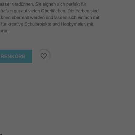
sser verdünnen. Sie eignen sich perfekt für
aften gut auf vielen Oberflächen. Die Farben sind
cknen übermalt werden und lassen sich einfach mit
l für kreative Schulprojekte und Hobbymaler, mit
arbe.
favorite_border
WARENKORB