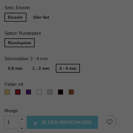
Sets: Einzeln
Einzeln
10er Set
Spitze: Rundspitze
Rundspitze
Strichstärke: 2 - 4 mm
0,8 mm
1 - 2 mm
2 - 4 mm
Farbe: rot
gold
violett
weiß
silber
schwarz
kupfer
rot
Menge
favorite_border
IN DEN WARENKORB
