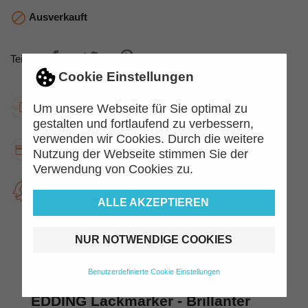

Ausverkauft
Teilen
Cookie Einstellungen
Schnelle GLS-Lieferung
Um unsere Webseite für Sie optimal zu
Zuverlässig und schnell.
gestalten und fortlaufend zu verbessern,
verwenden wir Cookies. Durch die weitere
Kauf auf Rechnung
Nutzung der Webseite stimmen Sie der
Jetzt kaufen, später zahlen.
Verwendung von Cookies zu.
Top Kundenservice
Kompetent und freundlich
ALLE AKZEPTIEREN
NUR NOTWENDIGE COOKIES
Beschreibung
Artikeldetails
Benutzerdefinierte Cookie Einstellungen
EDDING Lackmarker - Brillanter