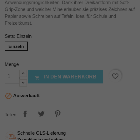
Anwendungsmöglichkeiten. Dank ihrer Dreikantform mit Soft-
Grip-Zone und weicher Mine erlauben sie präzises Zeichnen auf
Papier sowie Schreiben auf Tafeln, ideal für Schule und
Freizeitkunst.
Sets: Einzeln
Einzeln
Menge
favorite_border
IN DEN WARENKORB


Ausverkauft
Teilen
Schnelle GLS-Lieferung
Zuverlässig und schnell.