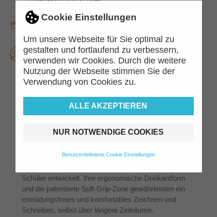
Cookie Einstellungen
Kauf auf Rechnung
Jetzt kaufen, später zahlen.
Um unsere Webseite für Sie optimal zu
Top Kundenservice
gestalten und fortlaufend zu verbessern,
Kompetent und freundlich
verwenden wir Cookies. Durch die weitere
Nutzung der Webseite stimmen Sie der
Verwendung von Cookies zu.
Beschreibung
Artikeldetails
ALLE AKZEPTIEREN
Ergonomisches Design trifft
NUR NOTWENDIGE COOKIES
Vielseitigkeit
Benutzerdefinierte Cookie Einstellungen
Die Faber-Castell Colour Grip Heft & Tafel Buntstifte
sind speziell für die Bedürfnisse junger Künstler und
Schüler entwickelt. Ihre ergonomische Dreikantform
und die patentierte Soft-Grip-Zone gewährleisten ein
ermüdungsfreies und komfortables Zeichnen und
Schreiben, selbst über längere Zeiträume.