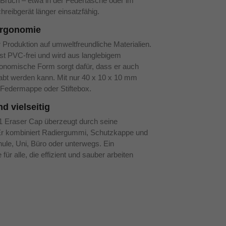
r Bruch – etwa in der Federtasche oder im
reibgerät länger einsatzfähig.
Ergonomie
r Produktion auf umweltfreundliche Materialien.
st PVC-frei und wird aus langlebigem
rgonomische Form sorgt dafür, dass er auch
abt werden kann. Mit nur 40 x 10 x 10 mm
e Federmappe oder Stiftebox.
nd vielseitig
1 Eraser Cap überzeugt durch seine
t. Er kombiniert Radiergummi, Schutzkappe und
hule, Uni, Büro oder unterwegs. Ein
ür alle, die effizient und sauber arbeiten