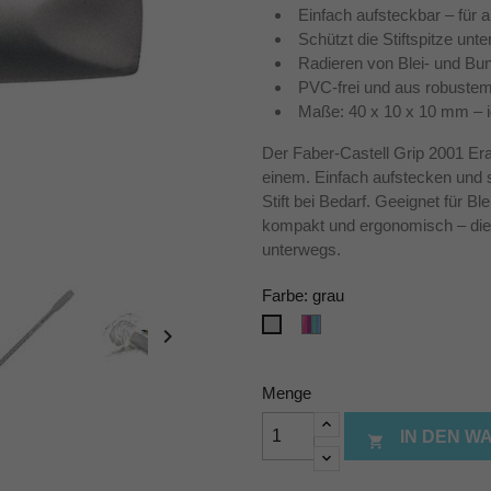
Einfach aufsteckbar – für a
Schützt die Stiftspitze unt
Radieren von Blei- und Bunt
PVC-frei und aus robustem
Maße: 40 x 10 x 10 mm – 
Der Faber-Castell Grip 2001 Er
einem. Einfach aufstecken und sc
Stift bei Bedarf. Geeignet für Bl
kompakt und ergonomisch – die 
unterwegs.
Farbe: grau
Sortiert
grau

Menge
IN DEN 
