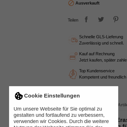

Ausverkauft
Teilen
Schnelle GLS-Lieferung
Zuverlässig und schnell.
Kauf auf Rechnung
Jetzt kaufen, später zahle
Top Kundenservice
Kompetent und freundlich
Cookie Einstellungen
Beschreibung
Arti
Um unsere Webseite für Sie optimal zu
gestalten und fortlaufend zu verbessern,
Faber-Castell Era
verwenden wir Cookies. Durch die weitere
clevere Lösung fü