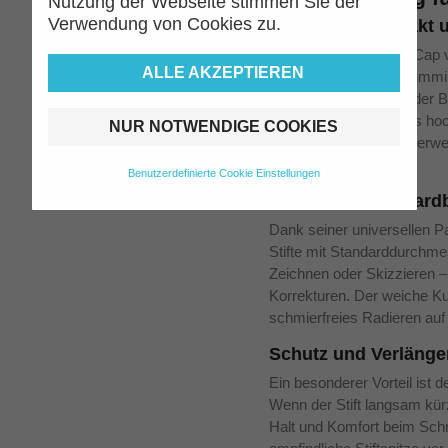
Nutzung der Webseite stimmen Sie der
Verwendung von Cookies zu.
Praktisch, kompakt u
Der Grip 2001 Eraser Cap vo
ALLE AKZEPTIEREN
gewöhnlicher Radiergummi. 
Ende eines Bleistifts oder B
Funktionen: Er dient als ho
NUR NOTWENDIGE COOKIES
Stiftspitze. Ideal für unter
zuhause.
Benutzerdefinierte Cookie Einstellungen
Perfekt für Standardb
Dank seiner universellen Pa
Stifte mit Standarddurchme
Zeichnen oder Skizzieren – 
Korrekturen. Der weiche Ku
schmierfreies Radieren auf
Schutz und Verlänge
Ein besonderer Vorteil ist d
Wenn der Stift langsam kür
Halt und Komfort beim Schre