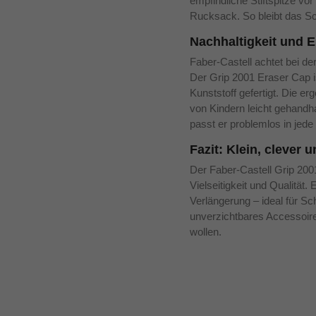
empfindliche Stiftspitze vo
Rucksack. So bleibt das Sch
Nachhaltigkeit und 
Faber-Castell achtet bei de
Der Grip 2001 Eraser Cap i
Kunststoff gefertigt. Die e
von Kindern leicht gehandh
passt er problemlos in jed
Fazit: Klein, clever u
Der Faber-Castell Grip 200
Vielseitigkeit und Qualitä
Verlängerung – ideal für Sc
unverzichtbares Accessoire f
wollen.