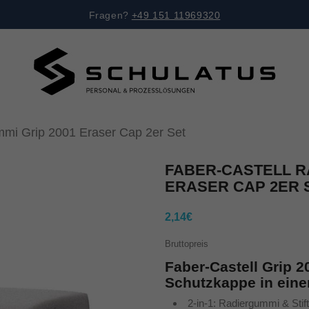
Fragen?
+49 151 11969320
i Grip 2001 Eraser Cap 2er Set
FABER-CASTELL R
ERASER CAP 2ER 
2,14€
Bruttopreis
Faber-Castell Grip 
Schutzkappe in ein
2-in-1: Radiergummi & Stif