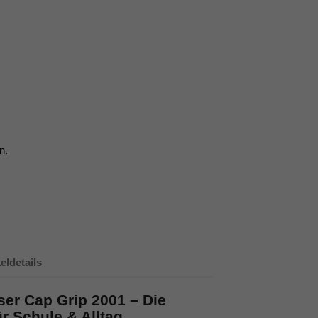
n.
keldetails
ser Cap Grip 2001 – Die
r Schule & Alltag