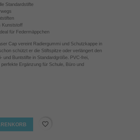
lle Standardstifte
erwegs
stiften
 Kunststoff
ideal für Federmäppchen
aser Cap vereint Radiergummi und Schutzkappe in
hon schützt er die Stiftspitze oder verlängert den
ei- und Buntstifte in Standardgröße. PVC-frei,
perfekte Ergänzung für Schule, Büro und
favorite_border
WARENKORB