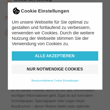
Zuverlässig und schnell.
Cookie Einstellungen
Kauf auf Rechnung
Jetzt kaufen, später zahlen.
Um unsere Webseite für Sie optimal zu
gestalten und fortlaufend zu verbessern,
Top Kundenservice
verwenden wir Cookies. Durch die weitere
Kompetent und freundlich
Nutzung der Webseite stimmen Sie der
Verwendung von Cookies zu.
ALLE AKZEPTIEREN
Beschreibung
Artikeldetails
NUR NOTWENDIGE COOKIES
Entdecken Sie die
Markierungsperfektion
Benutzerdefinierte Cookie Einstellungen
Der FABER-CASTELL Jumbo Grip Trockentextmarker
ist Ihr idealer Partner, wenn es um das Hervorheben
wichtiger Informationen geht. Egal ob auf normalem
Schreibpapier, Spezialpapier oder sogar Inkjet-
Ausdrucken – dieser Marker bietet stets optimale