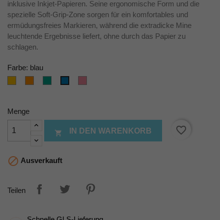
inklusive Inkjet-Papieren. Seine ergonomische Form und die
spezielle Soft-Grip-Zone sorgen für ein komfortables und
ermüdungsfreies Markieren, während die extradicke Mine
leuchtende Ergebnisse liefert, ohne durch das Papier zu
schlagen.
Farbe: blau
gelb
orange
grün
rosa
blau
Menge
favorite_border
IN DEN WARENKORB


Ausverkauft
Teilen
Schnelle GLS-Lieferung