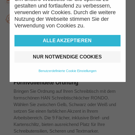
Jetzt kaufen, später zahlen.
gestalten und fortlaufend zu verbessern,
verwenden wir Cookies. Durch die weitere
Top Kundenservice
Nutzung der Webseite stimmen Sie der
Kompetent und freundlich
Verwendung von Cookies zu.
ALLE AKZEPTIEREN
Beschreibung
Artikeldetails
NUR NOTWENDIGE COOKIES
HAN Köcher Rondo: Organisiert,
Benutzerdefinierte Cookie Einstellungen
Stilvoll, Vielseitig
Formvollendete Ordnung
Bringen Sie Ordnung auf Ihren Schreibtisch mit dem
formschönen HAN Schreibtischköcher RONDO.
Wählen Sie zwischen Gelb, Schwarz oder Weiß und
setzen Sie einen farblichen Akzent in Ihrem
Arbeitsbereich. Die 9 Fächer, inklusive Brief- und
Kartenschlitz, bieten ausreichend Platz für Ihre
Schreibutensilien, Scheren und Textmarker.