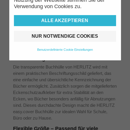
schützt. Dieses hochwertige Material ist
Verwendung von Cookies zu.
widerstandsfähig gegen Abnutzung und sorgt dafür,
dass Bücher auch bei intensiver Nutzung lange wie
ALLE AKZEPTIEREN
neu aussehen. Besonders im Schulalltag, wo Bücher
häufig transportiert werden, bietet diese Buchhülle
zuverlässigen Schutz und verlängert die Lebensdauer
NUR NOTWENDIGE COOKIES
der Schulmaterialien.
Benutzerdefinierte Cookie Einstellungen
Praktisches Design mit
Beschriftungsschild und Eckenschutz
Die transparente Buchhülle von HERLITZ wird mit
einem praktischen Beschriftungsschild geliefert, das
eine einfache und übersichtliche Kennzeichnung der
Bücher ermöglicht. Zusätzlich sorgen die mitgelieferten
Eckenschutzaufkleber für extra Stabilität an den
Ecken, wo Bücher besonders anfällig für Abnutzungen
sind. Dieses durchdachte Design macht die HERLITZ
easy.cover Buchhülle zur idealen Wahl für Schule,
Büro oder zu Hause.
Flexible Größe – Passend für viele