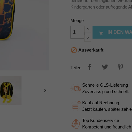
perfekt für den täglichen Gebrau
Kindergarten oder aufregende A
Menge
IN DEN 


Ausverkauft
Teilen
Schnelle GLS-Lieferung

Zuverlässig und schnell.
Kauf auf Rechnung
Jetzt kaufen, später zahle
Top Kundenservice
Kompetent und freundlich