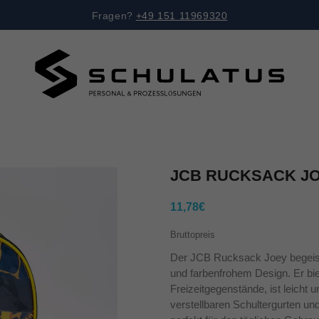
Fragen?
+49 151 11969320
JCB RUCKSACK J
11,78€
Bruttopreis
Der JCB Rucksack Joey begeiste
und farbenfrohem Design. Er biet
Freizeitgegenstände, ist leicht 
verstellbaren Schultergurten un