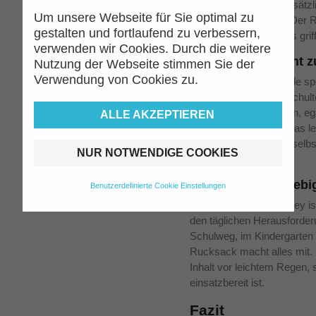
Vordertasche bietet zusätz
Um unsere Webseite für Sie optimal zu
Stifte oder Schlüssel. Der 
gestalten und fortlaufend zu verbessern,
dafür, dass Kinder alles grif
verwenden wir Cookies. Durch die weitere
Bequem und leicht z
Nutzung der Webseite stimmen Sie der
Verwendung von Cookies zu.
Dieser Rucksack wurde spez
Mit den gepolsterten Schult
ist er bequem zu tragen, eg
ALLE AKZEPTIEREN
das Nötigste enthält. Das le
nicht überanstrengen, sel
NUR NOTWENDIGE COOKIES
tragen.
Robust und langlebi
Benutzerdefinierte Cookie Einstellungen
Der JCB Rucksack Joey ist 
den täglichen Herausforder
Schulweg, im Kindergarten 
Rucksack macht alles mit.
Inhalt vor leichtem Regen,
einsatzbereit ist.
Fazit