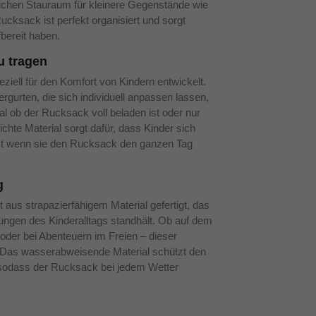
lichen Stauraum für kleinere Gegenstände wie
Rucksack ist perfekt organisiert und sorgt
fbereit haben.
u tragen
iell für den Komfort von Kindern entwickelt.
ergurten, die sich individuell anpassen lassen,
al ob der Rucksack voll beladen ist oder nur
ichte Material sorgt dafür, dass Kinder sich
bst wenn sie den Rucksack den ganzen Tag
g
aus strapazierfähigem Material gefertigt, das
ungen des Kinderalltags standhält. Ob auf dem
oder bei Abenteuern im Freien – dieser
 Das wasserabweisende Material schützt den
 sodass der Rucksack bei jedem Wetter