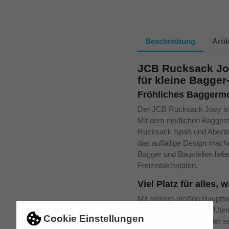
Beschreibung
Arti
JCB Rucksack Joe
für kleine Bagger
Fröhliches Baggermo
Der JCB Rucksack Joey ist 
Mit dem niedlichen Baggermo
Rucksack Spaß und Abenteu
das auffällige Design mach
Bagger und Baustellen liebe
Freizeitaktivitäten.
Viel Platz für alles,
Mit seinem großen Hauptfa
Platz für alle wichtigen Ute
Cookie Einstellungen
Snacks – alles findet hier s