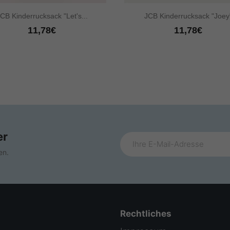


Vorschau
Vorschau
CB Kinderrucksack "Let's...
JCB Kinderrucksack "Joey
11,78€
11,78€
er
en.
Rechtliches