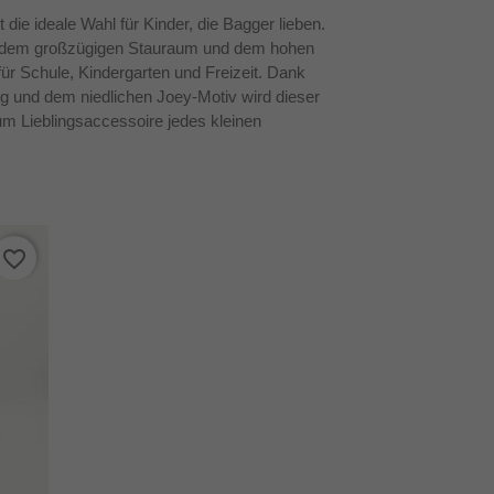
ie ideale Wahl für Kinder, die Bagger lieben.
, dem großzügigen Stauraum und dem hohen
 für Schule, Kindergarten und Freizeit. Dank
ng und dem niedlichen Joey-Motiv wird dieser
m Lieblingsaccessoire jedes kleinen
favorite_border