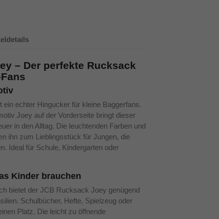
keldetails
y – Der perfekte Rucksack
-Fans
tiv
ein echter Hingucker für kleine Baggerfans.
tiv Joey auf der Vorderseite bringt dieser
er in den Alltag. Die leuchtenden Farben und
en ihn zum Lieblingsstück für Jungen, die
n. Ideal für Schule, Kindergarten oder
 was Kinder brauchen
ch bietet der JCB Rucksack Joey genügend
nsilien. Schulbücher, Hefte, Spielzeug oder
einen Platz. Die leicht zu öffnende