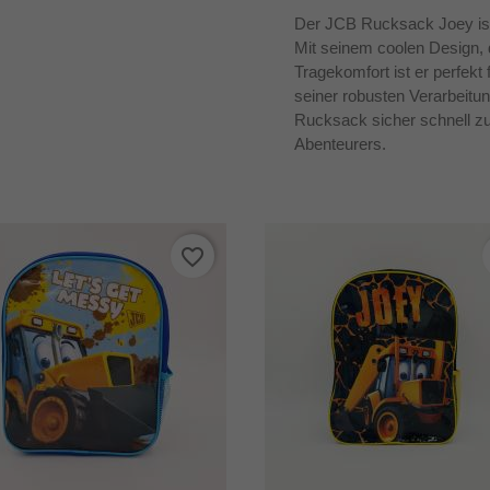
Der JCB Rucksack Joey ist d
Mit seinem coolen Design
Tragekomfort ist er perfekt
seiner robusten Verarbeitu
Rucksack sicher schnell zu
Abenteurers.
favorite_border