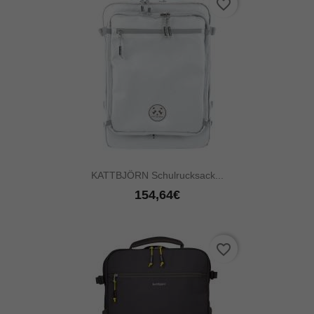
favorite_border
KATTBJÖRN Schulrucksack...
154,64€
favorite_border