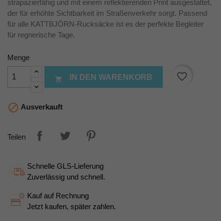
strapazierfähig und mit einem reflektierenden Print ausgestattet,
der für erhöhte Sichtbarkeit im Straßenverkehr sorgt. Passend
für alle KATTBJÖRN-Rucksäcke ist es der perfekte Begleiter
für regnerische Tage.
Menge
favorite_border
IN DEN WARENKORB


Ausverkauft
Teilen
Schnelle GLS-Lieferung
Zuverlässig und schnell.
Kauf auf Rechnung
Jetzt kaufen, später zahlen.