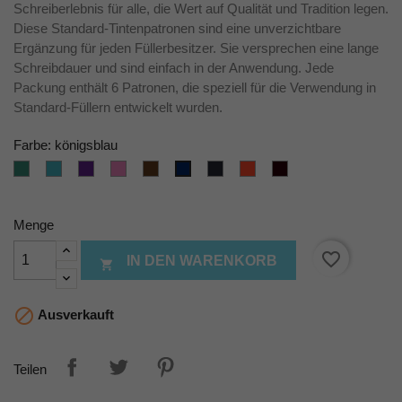
Schreiberlebnis für alle, die Wert auf Qualität und Tradition legen.
Diese Standard-Tintenpatronen sind eine unverzichtbare
Ergänzung für jeden Füllerbesitzer. Sie versprechen eine lange
Schreibdauer und sind einfach in der Anwendung. Jede
Packung enthält 6 Patronen, die speziell für die Verwendung in
Standard-Füllern entwickelt wurden.
Farbe: königsblau
dunkelgrün
türkis
violett
pink
braun
blauschwarz
brillantrot
brillantschwarz
königsblau
Menge
favorite_border
IN DEN WARENKORB


Ausverkauft
Teilen