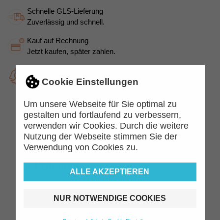
Schnelle GLS-Lieferung
Zuverlässig und schnell.
Kauf auf Rechnung
Jetzt kaufen, später zahlen.
Top Kundenservice
Kompetent und freundlich
Cookie Einstellungen
Um unsere Webseite für Sie optimal zu
gestalten und fortlaufend zu verbessern,
verwenden wir Cookies. Durch die weitere
Beschreibung
Artikeldetails
Nutzung der Webseite stimmen Sie der
Verwendung von Cookies zu.
Pelikan 4001TP/6: Tradition trifft
auf Qualität
ALLE AKZEPTIEREN
Pelikan, ein Name, der seit Generationen für exzellente
Schreibkultur steht, präsentiert die 4001TP/6
NUR NOTWENDIGE COOKIES
Füllerpatronen. Diese Patronen kombinieren
traditionelle Werte mit der Zuverlässigkeit und Qualität,