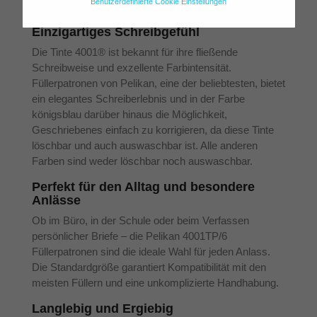
Benutzerdefinierte Cookie Einstellungen
für die Pelikan bekannt ist.
Einzigartiges Schreibgefühl
Die Tinte 4001® ist bekannt für ihre fließende
Schreibweise und exzellente Farbintensität.
Füllerpatronen von Pelikan, eine der beliebtesten, bietet
ein elegantes Schreiberlebnis und in der Farbe
königsblau darüber hinaus die Möglichkeit,
Geschriebenes einfach zu korrigieren, da diese Tinte
löschbar und auch auswaschbar ist. Alle anderen
Farben sind weder löschbar noch auswaschbar.
Perfekt für den Alltag und besondere
Anlässe
Ob im Büro, in der Schule oder beim Verfassen
persönlicher Briefe – die Pelikan 4001TP/6
Füllerpatronen sind die ideale Wahl für jeden Anlass.
Die Standardgröße garantiert Kompatibilität mit den
meisten Füllern und eine unkomplizierte Handhabung.
Langlebig und Ergiebig