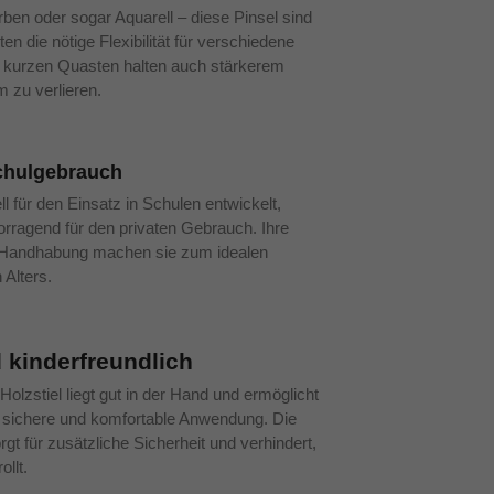
en oder sogar Aquarell – diese Pinsel sind
ten die nötige Flexibilität für verschiedene
n kurzen Quasten halten auch stärkerem
 zu verlieren.
Schulgebrauch
l für den Einsatz in Schulen entwickelt,
orragend für den privaten Gebrauch. Ihre
e Handhabung machen sie zum idealen
 Alters.
kinderfreundlich
lzstiel liegt gut in der Hand und ermöglicht
e sichere und komfortable Anwendung. Die
gt für zusätzliche Sicherheit und verhindert,
llt.