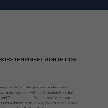
 BORSTENPINSEL SORTE 613F
npinsel für Schüler: präzise, langlebig und
hweinsborsten und FSC-zertifiziertem Holzstiel
k- und Temperafarben. Die nahtlose Aluminium-
eit und Kontrolle beim Malen, sowohl in der Schule