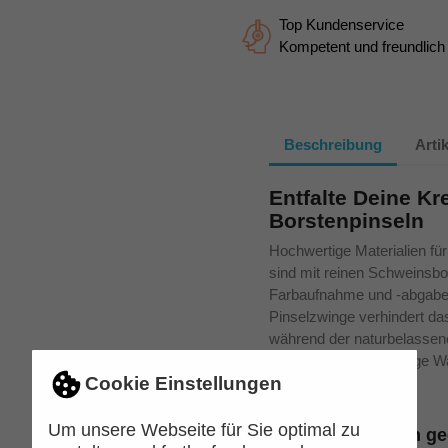
Top Kundenservice
Kompetent und freundlich
Beschreibung
Arti
Entfalte Deine Kre
Borstenpinseln
Hochwertige Materialien fü
sind mit reinen Schweinsbor
Farbaufnahme und -abgabe 
Pinselzwinge verhindert da
während der naturbelassene
Holz für eine nachhaltige W
Cookie Einstellungen
Um unsere Webseite für Sie optimal zu
Für alle Farbarten g