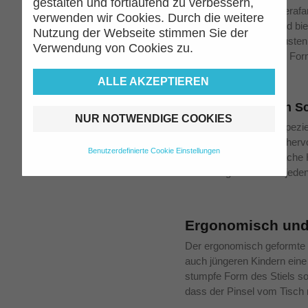
gestalten und fortlaufend zu verbessern,
Ob Deckfarben, Temperafarb
verwenden wir Cookies. Durch die weitere
vielseitig einsetzbar und bie
Nutzung der Webseite stimmen Sie der
Maltechniken. Die robuste
Verwendung von Cookies zu.
Druck stand, ohne ihre Form
ALLE AKZEPTIEREN
Entwickelt für den 
NUR NOTWENDIGE COOKIES
Diese Pinsel wurden speziel
eignen sich aber auch herv
Benutzerdefinierte Cookie Einstellungen
Langlebigkeit und einfach
Werkzeug für Schüler jeden
Ergonomisch und 
Der ergonomisch geformte Ho
auch jüngeren Kindern ein
stumpfe Form des Stiels sor
dass der Pinsel vom Tisch ro