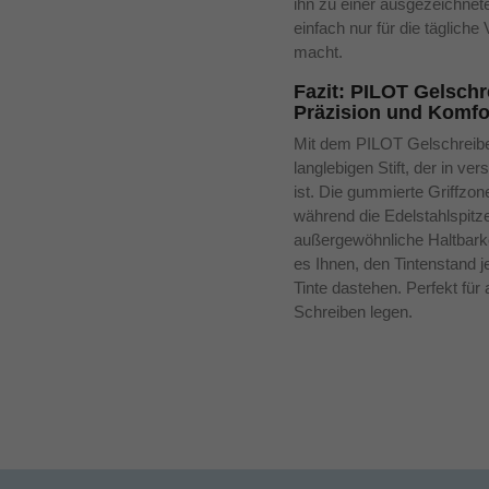
ihn zu einer ausgezeichnete
einfach nur für die täglich
macht.
Fazit: PILOT Gelschre
Präzision und Komfo
Mit dem PILOT Gelschreiber
langlebigen Stift, der in ve
ist. Die gummierte Griffzon
während die Edelstahlspitz
außergewöhnliche Haltbarke
es Ihnen, den Tintenstand j
Tinte dastehen. Perfekt für 
Schreiben legen.