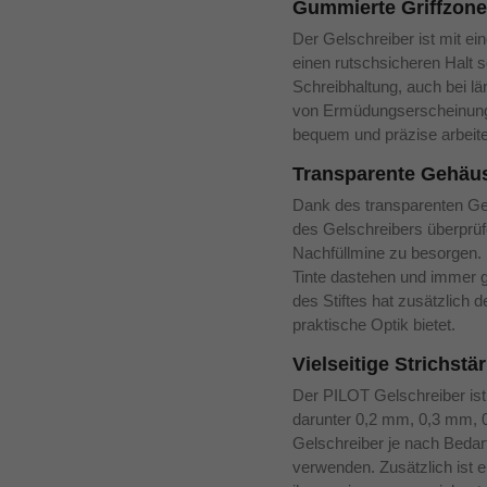
Gummierte Griffzone 
Der Gelschreiber ist mit ei
einen rutschsicheren Halt s
Schreibhaltung, auch bei l
von Ermüdungserscheinunge
bequem und präzise arbeiten
Transparente Gehäus
Dank des transparenten Ge
des Gelschreibers überprüfen
Nachfüllmine zu besorgen. 
Tinte dastehen und immer gu
des Stiftes hat zusätzlich 
praktische Optik bietet.
Vielseitige Strichst
Der PILOT Gelschreiber ist 
darunter 0,2 mm, 0,3 mm, 
Gelschreiber je nach Bedarf 
verwenden. Zusätzlich ist er