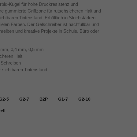
rbid-Kugel für hohe Druckresistenz und
ine gummierte Griffzone für rutschsicheren Halt und
ichtbaren Tintenstand. Erhältlich in Strichstärken
elen Farben. Der Gelschreiber ist nachfüllbar und
chreiben und kreative Projekte in Schule, Büro oder
,3 mm, 0,4 mm, 0,5 mm
cheren Halt
Schreiben
 sichtbaren Tintenstand
G2-5
G2-7
B2P
G1-7
G2-10
ell