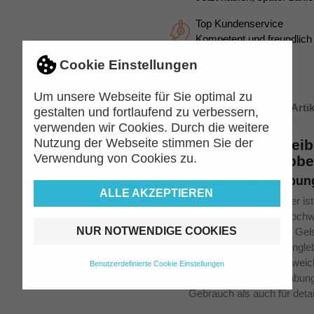
Top Kundenservice
Kompetent und freundlich
Cookie Einstellungen
Um unsere Webseite für Sie optimal zu
Beschreibung
Arti
gestalten und fortlaufend zu verbessern,
verwenden wir Cookies. Durch die weitere
Nutzung der Webseite stimmen Sie der
PILOT Gelschreib
Verwendung von Cookies zu.
für alle Schreibb
Perfekte Handhabun
ALLE AKZEPTIEREN
Der PILOT Gelschreiber ist 
Schreiben. Dank der hochwe
NUR NOTWENDIGE COOKIES
Karbid-Kugel bietet der Ge
Druckresistenz und Langleb
zuverlässig bleibt. Die wei
Benutzerdefinierte Cookie Einstellungen
eine mühelose Handhabung u
Gebrauch als auch für detai