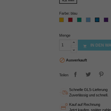
0,2 mm
Farbe: blau
gelb
rot
grün
hellblau
vi
blau
Menge
IN DEN 


Ausverkauft
Teilen
Schnelle GLS-Lieferung
Zuverlässig und schnell.
Kauf auf Rechnung
Jetzt kaufen, später zahle