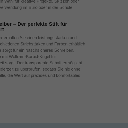
n Wahl für kreative Projekte, Skizzen oder
e Verwendung im Büro oder in der Schule
iber – Der perfekte Stift für
rt
 erhalten Sie einen leistungsstarken und
rschiedenen Strichstärken und Farben erhältlich
e sorgt für ein rutschsicheres Schreiben,
e mit Wolfram-Karbid-Kugel für
it sorgt. Der transparente Schaft ermöglicht
ederzeit zu überprüfen, sodass Sie nie ohne
alle, die Wert auf präzises und komfortables