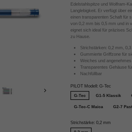
Edelstahlspitze und Wolfram-Ka
Langlebigkeit. Er verfügt über e
einen transparenten Schaft für s
von 0,2 mm bis 0,5 mm und in vi
eignet sich ideal für präzises S
zu Hause.
Strichstärken: 0,2 mm, 0
Gummierte Griffzone für si
Weiches und angenehmes 
Transparentes Gehäuse für
Nachfüllbar
PILOT Modell: G-Tec

G-Tec
G1-5 Klassik
G-Tec-C Maica
G2-7 Past
Strichstärke: 0,2 mm