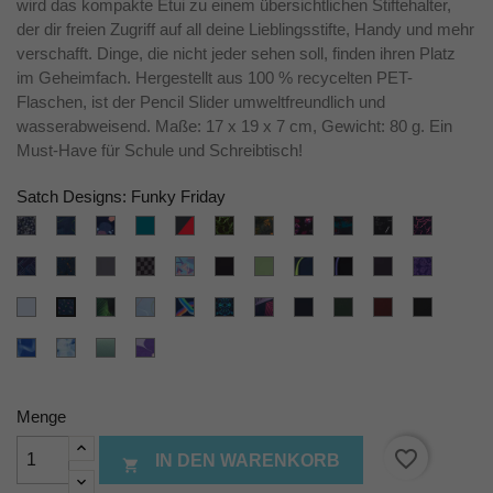
wird das kompakte Etui zu einem übersichtlichen Stiftehalter,
der dir freien Zugriff auf all deine Lieblingsstifte, Handy und mehr
verschafft. Dinge, die nicht jeder sehen soll, finden ihren Platz
im Geheimfach. Hergestellt aus 100 % recycelten PET-
Flaschen, ist der Pencil Slider umweltfreundlich und
wasserabweisend. Maße: 17 x 19 x 7 cm, Gewicht: 80 g. Ein
Must-Have für Schule und Schreibtisch!
Satch Designs: Funky Friday
Bloomy
Blue
Coral
Deep
Fire
Green
Jurassic
Mystic
Night
Ninja
Pink
Breeze
Tech
Reef
Petrol
Phantom
Supreme
Jungle
Nights
Vision
Matrix
Suprem
Purple
Urban
Mint
Dark
80s
Blackjack
Nordic
Toxic
Purple
Nordic
Bright
Laser
Journey
Phantom
Skate
Dance
Jade
Yellow
Phantom
Grey
Faces
Nordic
Seismic
Vivid
Crazy
Caleido
Seismic
Nordic
Nordic
Nordic
Nordic
Funky
Green
Ice
Green
Blue
Twist
Blue
Pink
Blue
Forest
Ruby
Black
Friday
Vibrant
Blurry
Gradient
Lilac
Blue
Green
Blue
Sky
Mint
Blossom
Menge
favorite_border
IN DEN WARENKORB
