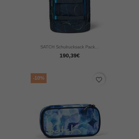
SATCH Schulrucksack Pack...
190,39€
-10%
favorite_border