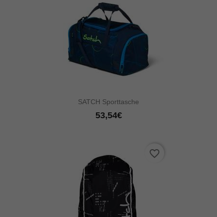
SATCH Sporttasche
53,54€
favorite_border