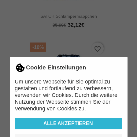
SATCH Schlampermäppchen
32,12€
35,69€
-10%
favorite_border
Cookie Einstellungen
Um unsere Webseite für Sie optimal zu
gestalten und fortlaufend zu verbessern,
verwenden wir Cookies. Durch die weitere
Nutzung der Webseite stimmen Sie der
Verwendung von Cookies zu.
ALLE AKZEPTIEREN
SATCH Sportbeutel
26,99€
29,99€