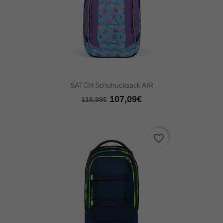
SATCH Schulrucksack AIR
107,09€
118,99€
favorite_border