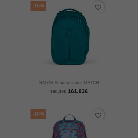
-15%
favorite_border
SATCH Schulrucksack MATCH
161,83€
190,39€
-10%
favorite_border