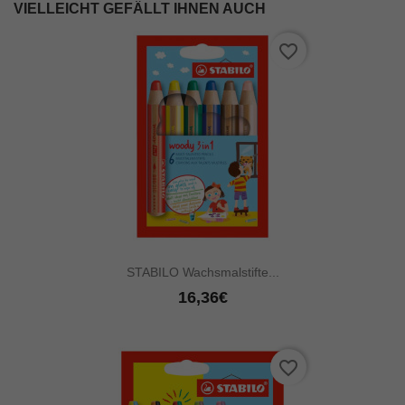
VIELLEICHT GEFÄLLT IHNEN AUCH
favorite_border
STABILO Wachsmalstifte...
16,36€
favorite_border