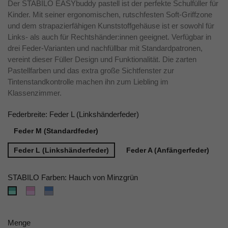
Der STABILO EASYbuddy pastell ist der perfekte Schulfüller für
Kinder. Mit seiner ergonomischen, rutschfesten Soft-Griffzone
und dem strapazierfähigen Kunststoffgehäuse ist er sowohl für
Links- als auch für Rechtshänder:innen geeignet. Verfügbar in
drei Feder-Varianten und nachfüllbar mit Standardpatronen,
vereint dieser Füller Design und Funktionalität. Die zarten
Pastellfarben und das extra große Sichtfenster zur
Tintenstandkontrolle machen ihn zum Liebling im
Klassenzimmer.
Federbreite: Feder L (Linkshänderfeder)
Feder M (Standardfeder)
Feder L (Linkshänderfeder)
Feder A (Anfängerfeder)
STABILO Farben: Hauch von Minzgrün
rosiges
wolkenblau
Hauch
Rouge
von
Minzgrün
Menge