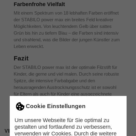
Farbenfrohe Vielfalt
Mit einem Spektrum von 18 lebhaften Farben eröffnet
der STABILO power max ein breites Feld kreativer
Möglichkeiten. Von leuchtendem Gelb über sattes
Grün bis hin zu tiefem Blau – die Farben sind intensiv
und strahlend, was die Bilder der jungen Künstler zum
Leben erweckt.
Fazit
Der STABILO power max ist der optimale Filzstift für
Kinder, die gerne und viel malen. Durch seine robuste
Spitze, die intensive Farbabgabe und den
herausragenden Austrocknungsschutz ist er sowohl
für Eltern als auch für Kinder eine ausgezeichnete
Wahl. Mit diesem Filzstiftset wird jedes künstlerische
Cookie Einstellungen
Projekt zu einem Vergnügen, und die auswaschbare
Tinte sorgt für unbeschwerte Kreativität.
Um unsere Webseite für Sie optimal zu
gestalten und fortlaufend zu verbessern,
VIELLEICHT GEFÄLLT IHNEN AUCH
verwenden wir Cookies. Durch die weitere