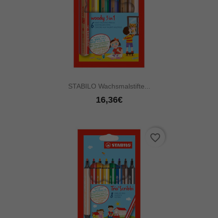
STABILO Wachsmalstifte...
16,36€
favorite_border