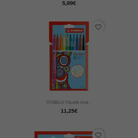
5,89€
favorite_border
STABILO Filzstift Und...
11,25€
favorite_border