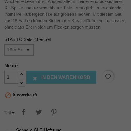
Wochen – bekannt ist. Ausgestattet mit einer eindrücksicheren
XL-Spitze und auswaschbarer Tinte, ermöglicht er leuchtende,
intensive Farbergebnisse auf großen Flächen. Mit diesem Set
aus 18 Farben können Kinder ihrer Kreativität freien Lauf lassen,
ohne dass Eltern sich um Flecken sorgen müssen.
STABILO Sets: 18er Set
Menge
favorite_border
IN DEN WARENKORB


Ausverkauft
Teilen
Schnelle GLS-Lieferung