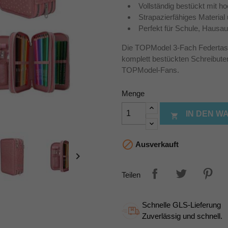
Vollständig bestückt mit h
Strapazierfähiges Material
Perfekt für Schule, Hausau
Die TOPModel 3-Fach Federtas
komplett bestückten Schreibuten
TOPModel-Fans.
Menge
IN DEN 


Ausverkauft

Teilen
Schnelle GLS-Lieferung
Zuverlässig und schnell.