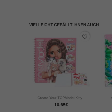
VIELLEICHT GEFÄLLT IHNEN AUCH
favorite_border

Vorschau
Create Your TOPModel Kitty...
10,65€