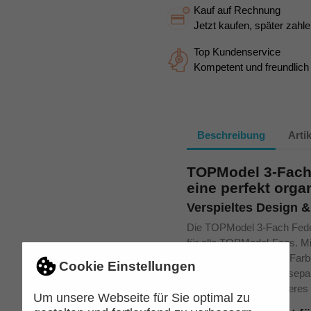
Kauf auf Rechnung
Jetzt kaufen, später zahle
Top Kundenservice
Kompetent und freundlich
Beschreibung
Arti
TOPModel 3-Fach
eine perfekt orga
Verspieltes Design &
Die TOPModel 3-Fach Fede
für alle TOPModel-Fans. Mit
Motiv und den sanften Farbe
Cookie Einstellungen
Schulalltag. Dank drei separ
Radiergummi und weiteres Z
Um unsere Webseite für Sie optimal zu