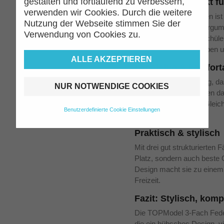
gestalten und fortlaufend zu verbessern,
Komplett bestückt fü
verwenden wir Cookies. Durch die weitere
Dieses Federmäppchen ist vol
Nutzung der Webseite stimmen Sie der
Filzstifte, Lineal, Radiergu
Verwendung von Cookies zu.
enthalten. So haben Schüler:i
Unterricht, Hausaufgaben u
ALLE AKZEPTIEREN
Langlebig & komfort
Die stabile Verarbeitung, d
NUR NOTWENDIGE COOKIES
Reißverschlüsse sorgen daf
Gebrauch lange hält. Gleichz
Benutzerdefinierte Cookie Einstellungen
Schulranzen.
Praktisch & stylisch
Mit drei gut strukturierten 
Platz, sondern auch beste 
Design macht sie zu einem 
Freizeit.
Fazit: Stylisch, komp
Die TOPModel 3-Fach Federt
die ein hübsches Design, v