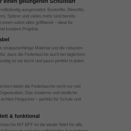
r einen gelungenen Schulstart
lständig ausgestattet: Buntstifte, Bleistifte,
mmi, Spitzer und vieles mehr sind bereits
nnen sofort alles griffbereit – ideal für
nd kreative Projekte.
abel
as strapazierfähige Material und die robusten
ür, dass die Federtasche auch bei täglichem
eitig ist sie leicht und passt perfekt in jeden
Fächern bietet die Federtasche nicht nur viel
Organisation. Das moderne und niedliche
echten Hingucker – perfekt für Schule und
lett & funktional
asche MY BFF ist die ideale Wahl für alle,
iel Stauraum und eine vollständige Ausstattung