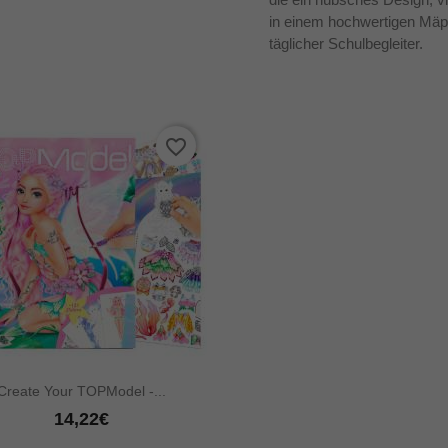
in einem hochwertigen Mäp
täglicher Schulbegleiter.
favorite_border

Vorschau
Create Your TOPModel -...
14,22€