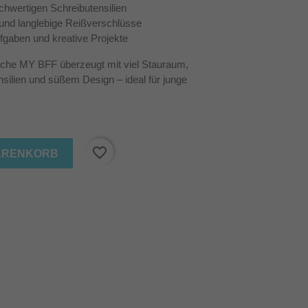
ochwertigen Schreibutensilien
 und langlebige Reißverschlüsse
fgaben und kreative Projekte
che MY BFF überzeugt mit viel Stauraum,
silien und süßem Design – ideal für junge
favorite_border
WARENKORB