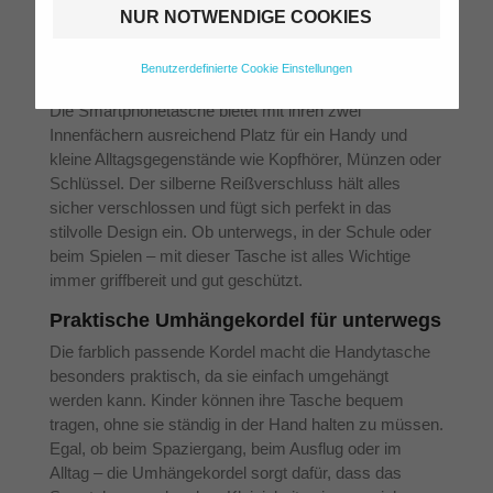
NUR NOTWENDIGE COOKIES
Modefans begeistern wird!
Zwei Fächer und silberner
Benutzerdefinierte Cookie Einstellungen
Reißverschluss
Die Smartphonetasche bietet mit ihren zwei
Innenfächern ausreichend Platz für ein Handy und
kleine Alltagsgegenstände wie Kopfhörer, Münzen oder
Schlüssel. Der silberne Reißverschluss hält alles
sicher verschlossen und fügt sich perfekt in das
stilvolle Design ein. Ob unterwegs, in der Schule oder
beim Spielen – mit dieser Tasche ist alles Wichtige
immer griffbereit und gut geschützt.
Praktische Umhängekordel für unterwegs
Die farblich passende Kordel macht die Handytasche
besonders praktisch, da sie einfach umgehängt
werden kann. Kinder können ihre Tasche bequem
tragen, ohne sie ständig in der Hand halten zu müssen.
Egal, ob beim Spaziergang, beim Ausflug oder im
Alltag – die Umhängekordel sorgt dafür, dass das